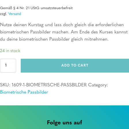
Gemäß § 4 Nr. 21 UStG umsatzsteuerbefreit
zzgl.
Versand
Nutze deinen Kurstag und lass doch gleich die erforderlichen
biometrischen Passbilder machen. Am Ende des Kurses kannst
du deine biometrischen Passbilder gleich mitnehmen.
24 in stock
Erste
ADD TO CART
Hilfe
Kurs
+
SKU:
1609-1-BIOMETRISCHE-PASSBILDER
Category:
6
biometrische
Biometrische Passbilder
Passbilder
quantity
Folge uns auf