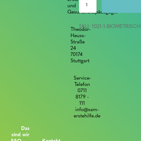
Erste
und
Hilfe
Gesundheitspädagogik
Kurs
+
SKU:
1021-1-BIOMETRISCH
6
Theodor-
biometrische
Heuss-
Passbilder
Straße
quantity
24
70174
Stuttgart
Service-
Telefon
0711
8179 -
111
info@sam-
erstehilfe.de
Das
sind wir