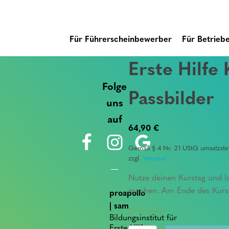
Für Führerscheinbewerber
Für Betrieb
Erste Hilfe
Folge
Passbilder
uns
auf
64,90
€
Gemäß § 4 Nr. 21 UStG umsatzsteu
zzgl.
Versand
Nutze deinen Kurstag und la
machen. Am Ende des Kurses
proapollo
| sam
21 in stock
Bildungsinstitut für
Erste Hilfe