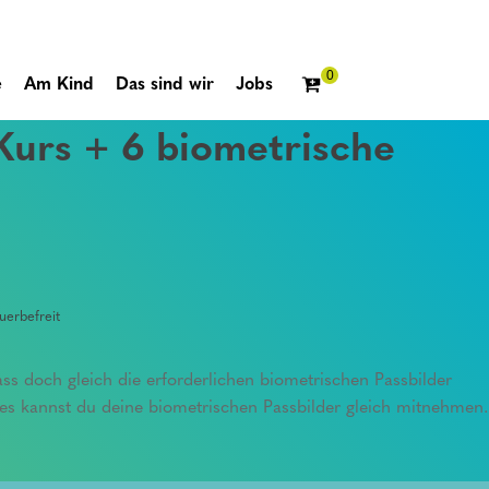
e
Am Kind
Das sind wir
Jobs
 Kurs + 6 biometrische
erbefreit
ss doch gleich die erforderlichen biometrischen Passbilder
 kannst du deine biometrischen Passbilder gleich mitnehmen.