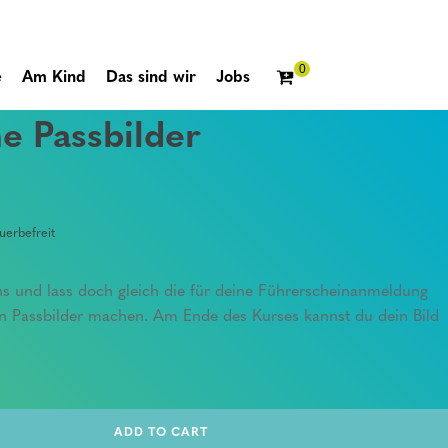
e
Am Kind
Das sind wir
Jobs
e Passbilder
erbefreit
ns und lass doch gleich die für deine Führerscheinanmeldung
en Passbilder machen. Am Ende des Kurses kannst du dein Bild
ADD TO CART