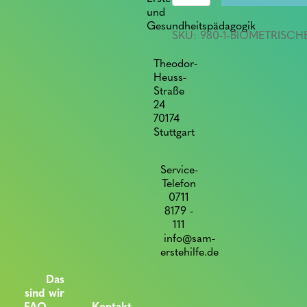
quantity
und
Gesundheitspädagogik
SKU:
980-1-BIOMETRISCH
Theodor-
Heuss-
Straße
24
70174
Stuttgart
Service-
Telefon
0711
8179 -
111
info@sam-
erstehilfe.de
Das
sind wir