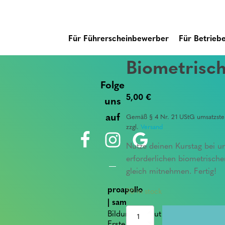
Für Führerscheinbewerber
Für Betrieb
Biometrisch
Folge
5,00
€
uns
auf
Gemäß § 4 Nr. 21 UStG umsatzsteu
zzgl.
Versand
Nutze deinen Kurstag bei u
erforderlichen biometrisch
gleich mitnehmen. Fertig!
proapollo
20 in stock
| sam
Bildungsinstitut für
Biometrische
Passbilder
Erste Hilfe