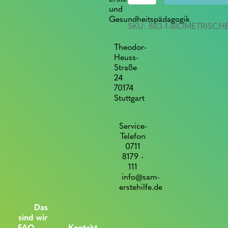
quantity
und
Gesundheitspädagogik
SKU:
883-1-BIOMETRISCH
Theodor-
Heuss-
Straße
24
70174
Stuttgart
Service-
Telefon
0711
8179 -
111
info@sam-
erstehilfe.de
Das
sind wir