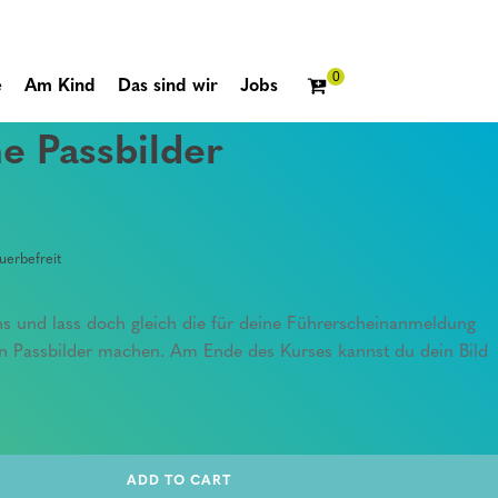
e
Am Kind
Das sind wir
Jobs
e Passbilder
erbefreit
ns und lass doch gleich die für deine Führerscheinanmeldung
en Passbilder machen. Am Ende des Kurses kannst du dein Bild
ADD TO CART