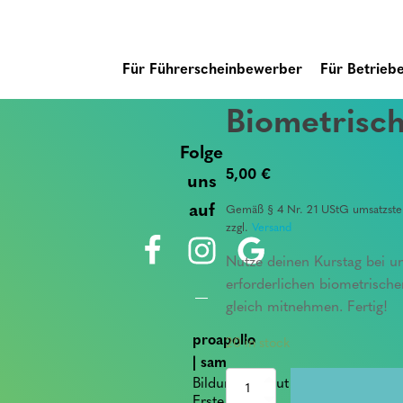
Für Führerscheinbewerber
Für Betrieb
Biometrisch
Folge
5,00
€
uns
auf
Gemäß § 4 Nr. 21 UStG umsatzsteu
zzgl.
Versand
Nutze deinen Kurstag bei u
erforderlichen biometrisch
gleich mitnehmen. Fertig!
proapollo
20 in stock
| sam
Bildungsinstitut für
Biometrische
Passbilder
Erste Hilfe