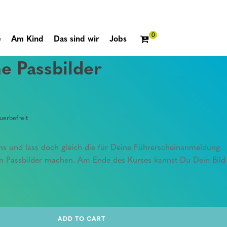
e
Am Kind
Das sind wir
Jobs
e Passbilder
erbefreit
ns und lass doch gleich die für Deine Führerscheinanmeldung
en Passbilder machen. Am Ende des Kurses kannst Du Dein Bild
ADD TO CART