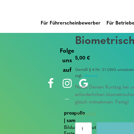
Für Führerscheinbewerber
Für Betrieb
Biometrisch
Folge
5,00
€
uns
auf
Gemäß § 4 Nr. 21 UStG umsatzsteu
zzgl.
Versand
Nutze Deinen Kurstag bei u
erforderlichen biometrisch
gleich mitnehmen. Fertig!
proapollo
25 in stock
| sam
Bildungsinstitut für
Biometrische
Passbilder
Erste Hilfe