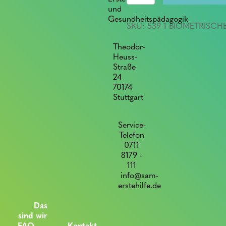
quantity
und
Gesundheitspädagogik
SKU:
539-1-BIOMETRISCH
Theodor-
Heuss-
Straße
24
70174
Stuttgart
Service-
Telefon
0711
8179 -
111
info@sam-
erstehilfe.de
Das
sind wir