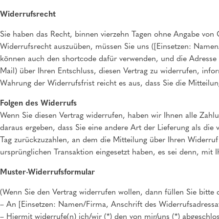
Widerrufsrecht
Sie haben das Recht, binnen vierzehn Tagen ohne Angabe von Gr
Widerrufsrecht auszuüben, müssen Sie uns ([Einsetzen: Namen/
können auch den shortcode dafür verwenden, und die Adresse in E
Mail) über Ihren Entschluss, diesen Vertrag zu widerrufen, inf
Wahrung der Widerrufsfrist reicht es aus, dass Sie die Mitteil
Folgen des Widerrufs
Wenn Sie diesen Vertrag widerrufen, haben wir Ihnen alle Zahlu
daraus ergeben, dass Sie eine andere Art der Lieferung als di
Tag zurückzuzahlen, an dem die Mitteilung über Ihren Widerruf 
ursprünglichen Transaktion eingesetzt haben, es sei denn, mit
Muster-Widerrufsformular
(Wenn Sie den Vertrag widerrufen wollen, dann füllen Sie bitte
– An [Einsetzen: Namen/Firma, Anschrift des Widerrufsadressa
– Hiermit widerrufe(n) ich/wir (*) den von mir/uns (*) abgeschl