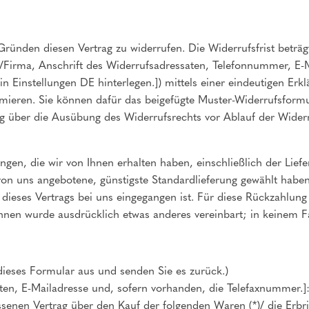
ünden diesen Vertrag zu widerrufen. Die Widerrufsfrist beträg
Firma, Anschrift des Widerrufsadressaten, Telefonnummer, E-M
instellungen DE hinterlegen.]) mittels einer eindeutigen Erkläru
ormieren. Sie können dafür das beigefügte Muster-Widerrufsformu
ung über die Ausübung des Widerrufsrechts vor Ablauf der Widerr
ngen, die wir von Ihnen erhalten haben, einschließlich der Lief
e von uns angebotene, günstigste Standardlieferung gewählt hab
dieses Vertrags bei uns eingegangen ist. Für diese Rückzahlung
 Ihnen wurde ausdrücklich etwas anderes vereinbart; in keinem 
 dieses Formular aus und senden Sie es zurück.)
ten, E-Mailadresse und, sofern vorhanden, die Telefaxnummer.]
ossenen Vertrag über den Kauf der folgenden Waren (*)/ die Erbr