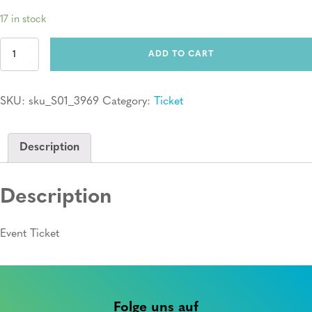
17 in stock
Ticket:
ADD TO CART
Erste
Hilfe
Kurs
SKU:
sku_S01_3969
Category:
Ticket
quantity
Description
Description
Event Ticket
Folge uns auf