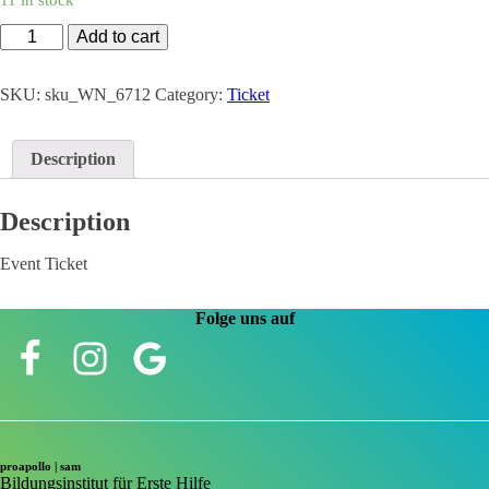
Ticket:
Add to cart
Erste
Hilfe
Kurs
SKU:
sku_WN_6712
Category:
Ticket
quantity
Description
Description
Event Ticket
Folge uns auf
proapollo | sam
Bildungsinstitut für Erste Hilfe