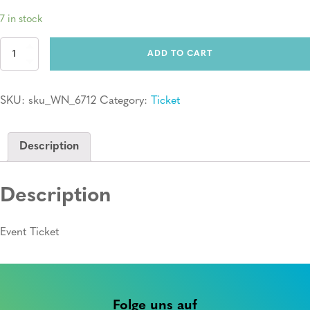
7 in stock
Ticket:
ADD TO CART
Erste
Hilfe
Kurs
SKU:
sku_WN_6712
Category:
Ticket
quantity
Description
Description
Event Ticket
Folge uns auf