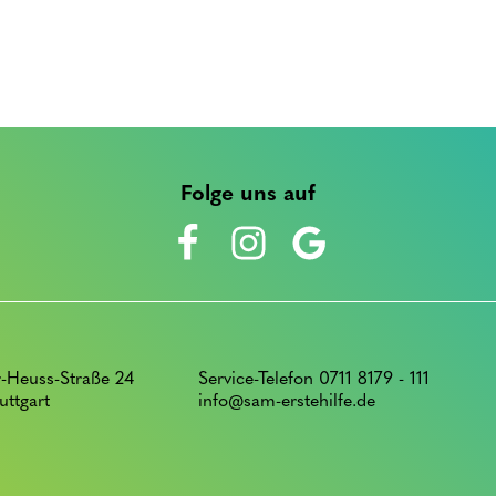
Folge uns auf
-Heuss-Straße 24
Service-Telefon 0711 8179 - 111
uttgart
info@sam-erstehilfe.de