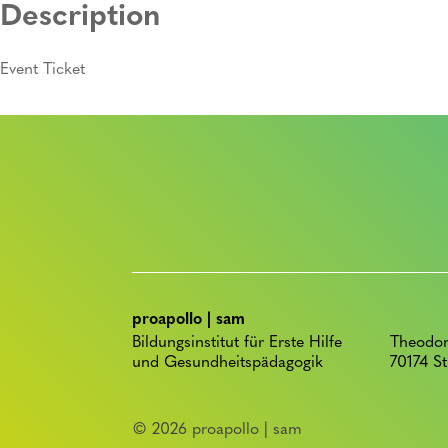
Description
Event Ticket
proapollo | sam
Bildungsinstitut für Erste Hilfe
Theodor
und Gesundheitspädagogik
70174 St
© 2026 proapollo | sam