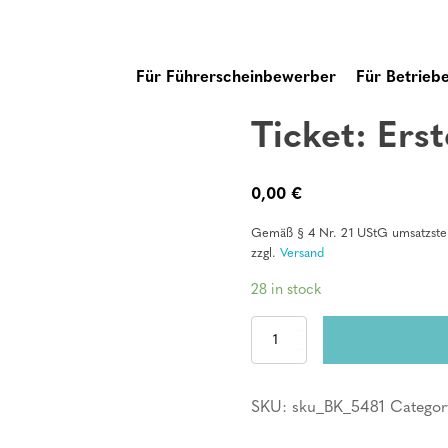
Für Führerscheinbewerber
Für Betrieb
Ticket: Erst
0,00
€
Gemäß § 4 Nr. 21 UStG umsatzsteu
zzgl.
Versand
28 in stock
Ticket:
Erste
Hilfe
Kurs
SKU:
sku_BK_5481
Categor
quantity