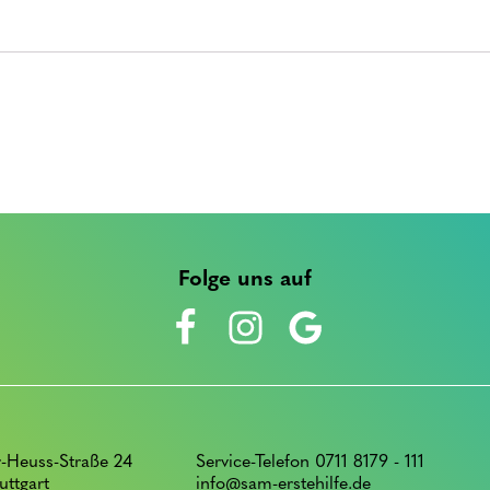
Folge uns auf
-Heuss-Straße 24
Service-Telefon 0711 8179 - 111
uttgart
info@sam-erstehilfe.de