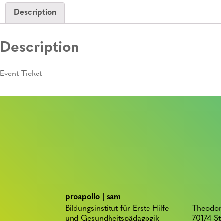
Description
Description
Event Ticket
proapollo | sam
Bildungsinstitut für Erste Hilfe
Theodor
und Gesundheitspädagogik
70174 St