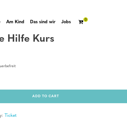
e
Am Kind
Das sind wir
Jobs
e Hilfe Kurs
erbefreit
ADD TO CART
y:
Ticket