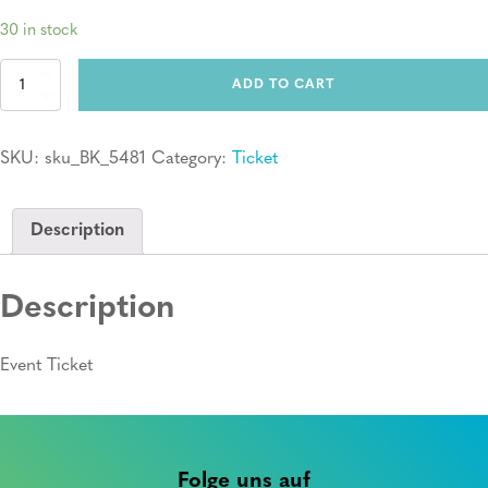
30 in stock
Ticket:
ADD TO CART
Erste
Hilfe
Kurs
SKU:
sku_BK_5481
Category:
Ticket
quantity
Description
Description
Event Ticket
Folge uns auf