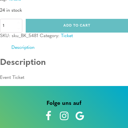
24 in stock
Ticket:
ADD TO CART
Erste
Hilfe
SKU:
sku_BK_5481
Category:
Ticket
Kurs
quantity
Description
Description
Event Ticket
Folge uns auf