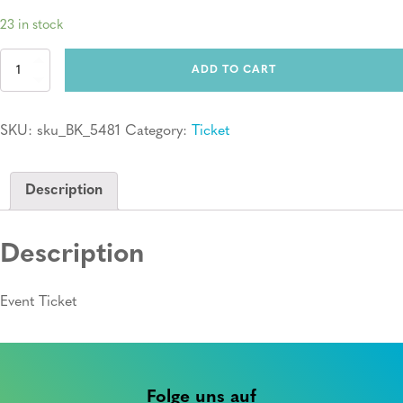
23 in stock
Ticket:
ADD TO CART
Erste
Hilfe
Kurs
SKU:
sku_BK_5481
Category:
Ticket
quantity
Description
Description
Event Ticket
Folge uns auf