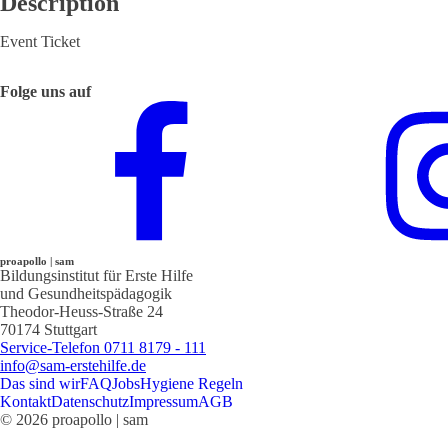
Description
Event Ticket
Folge uns auf
proapollo | sam
Bildungsinstitut für Erste Hilfe
und Gesundheitspädagogik
Theodor-Heuss-Straße 24
70174 Stuttgart
Service-Telefon 0711 8179 - 111
info@sam-erstehilfe.de
Das sind wir
FAQ
Jobs
Hygiene Regeln
Kontakt
Datenschutz
Impressum
AGB
© 2026 proapollo | sam