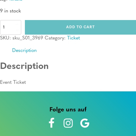
9 in stock
Ticket:
ADD TO CART
Erste
Hilfe
SKU:
sku_S01_3969
Category:
Ticket
Kurs
quantity
Description
Description
Event Ticket
Folge uns auf