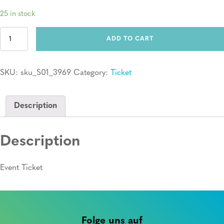
25 in stock
Ticket:
ADD TO CART
Erste
Hilfe
Kurs
SKU:
sku_S01_3969
Category:
Ticket
quantity
Description
Description
Event Ticket
Folge uns auf