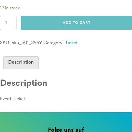
19 in stock
Ticket:
ADD TO CART
Erste
Hilfe
Kurs
SKU:
sku_S01_3969
Category:
Ticket
quantity
Description
Description
Event Ticket
Folge uns auf