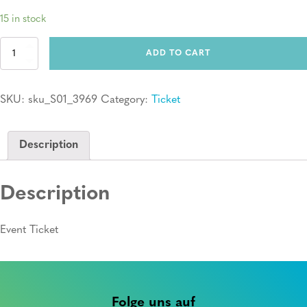
15 in stock
Ticket:
ADD TO CART
Erste
Hilfe
Kurs
SKU:
sku_S01_3969
Category:
Ticket
quantity
Description
Description
Event Ticket
Folge uns auf