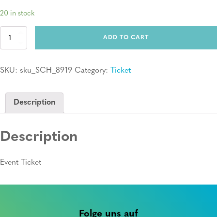
20 in stock
Ticket:
ADD TO CART
Erste
Hilfe
Kurs
SKU:
sku_SCH_8919
Category:
Ticket
quantity
Description
Description
Event Ticket
Folge uns auf