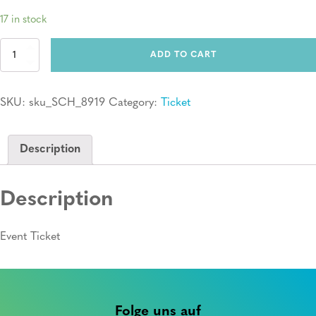
17 in stock
Ticket:
ADD TO CART
Erste
Hilfe
Kurs
SKU:
sku_SCH_8919
Category:
Ticket
quantity
Description
Description
Event Ticket
Folge uns auf