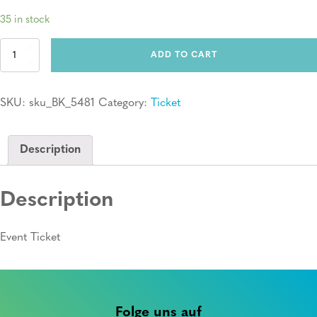
35 in stock
Ticket:
ADD TO CART
Erste
Hilfe
Kurs
SKU:
sku_BK_5481
Category:
Ticket
quantity
Description
Description
Event Ticket
Folge uns auf