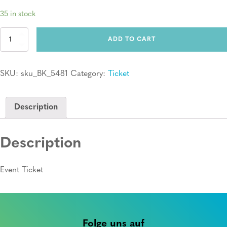
35 in stock
Ticket:
ADD TO CART
Erste
Hilfe
Kurs
SKU:
sku_BK_5481
Category:
Ticket
quantity
Description
Description
Event Ticket
Folge uns auf