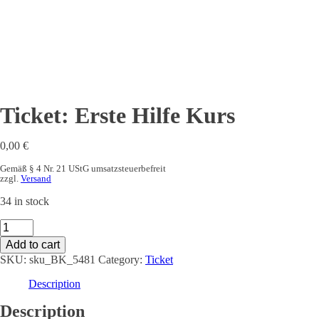
Ticket: Erste Hilfe Kurs
0,00
€
Gemäß § 4 Nr. 21 UStG umsatzsteuerbefreit
zzgl.
Versand
34 in stock
Ticket:
Erste
Add to cart
Hilfe
SKU:
sku_BK_5481
Category:
Ticket
Kurs
quantity
Description
Description