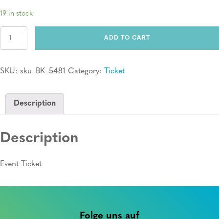
19 in stock
Ticket:
ADD TO CART
Erste
Hilfe
Kurs
SKU:
sku_BK_5481
Category:
Ticket
quantity
Description
Description
Event Ticket
Folge uns auf