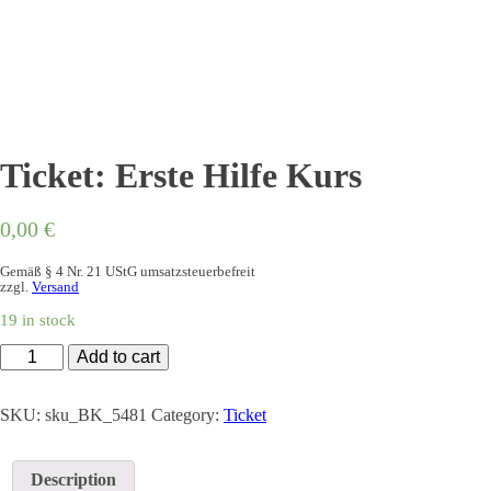
Ticket: Erste Hilfe Kurs
0,00
€
Gemäß § 4 Nr. 21 UStG umsatzsteuerbefreit
zzgl.
Versand
19 in stock
Ticket:
Add to cart
Erste
Hilfe
Kurs
SKU:
sku_BK_5481
Category:
Ticket
quantity
Description