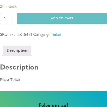
27 in stock
Ticket:
ADD TO CART
Erste
Hilfe
Kurs
SKU:
sku_BK_5481
Category:
Ticket
quantity
Description
Description
Event Ticket
Folge uns auf