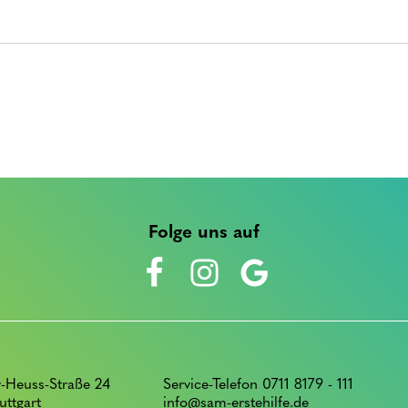
Folge uns auf
-Heuss-Straße 24
Service-Telefon 0711 8179 - 111
uttgart
info@sam-erstehilfe.de