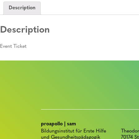
Description
Description
Event Ticket
proapollo | sam
Bildungsinstitut für Erste Hilfe
Theodor
und Gesundheitspädagogik
70174 St