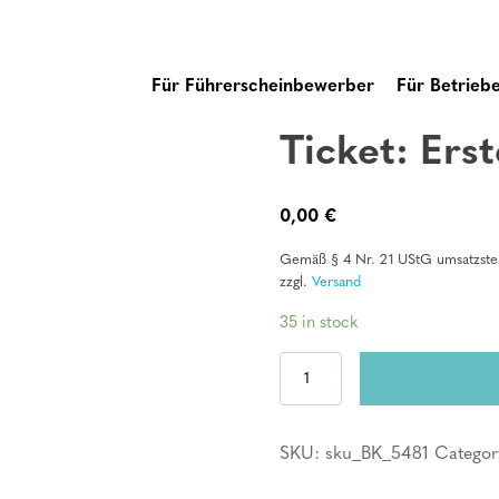
Für Führerscheinbewerber
Für Betrieb
Ticket: Erst
0,00
€
Gemäß § 4 Nr. 21 UStG umsatzsteu
zzgl.
Versand
35 in stock
Ticket:
Erste
Hilfe
Kurs
SKU:
sku_BK_5481
Categor
quantity