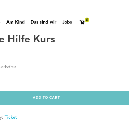
e
Am Kind
Das sind wir
Jobs
e Hilfe Kurs
erbefreit
ADD TO CART
y:
Ticket