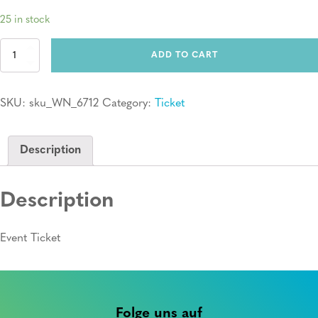
25 in stock
Ticket:
ADD TO CART
Erste
Hilfe
Kurs
SKU:
sku_WN_6712
Category:
Ticket
quantity
Description
Description
Event Ticket
Folge uns auf