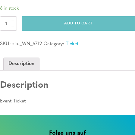
6 in stock
Ticket:
ADD TO CART
Erste
Hilfe
Kurs
SKU:
sku_WN_6712
Category:
Ticket
quantity
Description
Description
Event Ticket
Folge uns auf