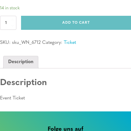
14 in stock
Ticket:
ADD TO CART
Erste
Hilfe
Kurs
SKU:
sku_WN_6712
Category:
Ticket
quantity
Description
Description
Event Ticket
Folge uns auf