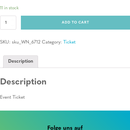
11 in stock
Ticket:
ADD TO CART
Erste
Hilfe
Kurs
SKU:
sku_WN_6712
Category:
Ticket
quantity
Description
Description
Event Ticket
Folge uns auf