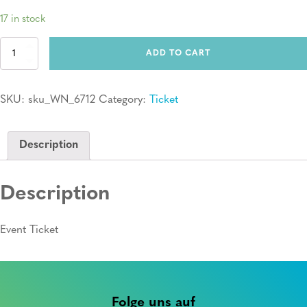
17 in stock
Ticket:
ADD TO CART
Erste
Hilfe
Kurs
SKU:
sku_WN_6712
Category:
Ticket
quantity
Description
Description
Event Ticket
Folge uns auf