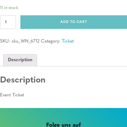
11 in stock
Ticket:
ADD TO CART
Erste
Hilfe
Kurs
SKU:
sku_WN_6712
Category:
Ticket
quantity
Description
Description
Event Ticket
Folge uns auf