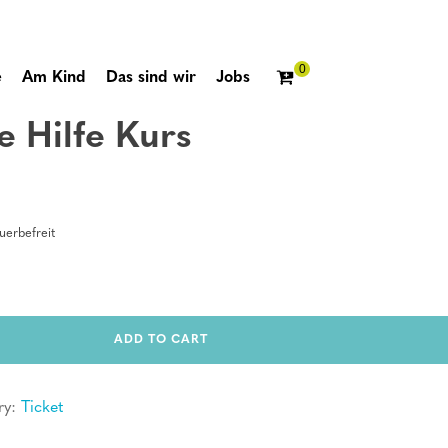
e
Am Kind
Das sind wir
Jobs
e Hilfe Kurs
erbefreit
ADD TO CART
ry:
Ticket