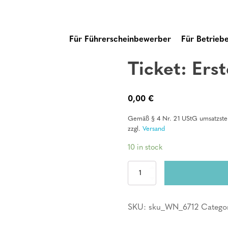
Für Führerscheinbewerber
Für Betrieb
Ticket: Erst
0,00
€
Gemäß § 4 Nr. 21 UStG umsatzsteu
zzgl.
Versand
10 in stock
Ticket:
Erste
Hilfe
Kurs
SKU:
sku_WN_6712
Catego
quantity