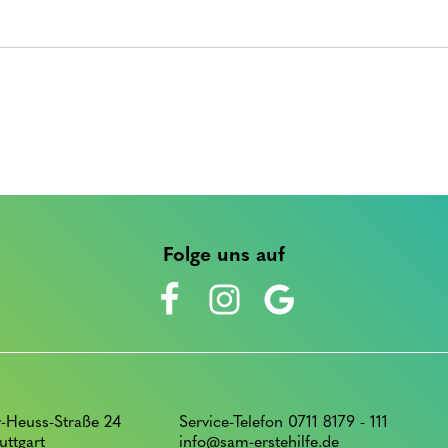
Folge uns auf
-Heuss-Straße 24
Service-Telefon 0711 8179 - 111
uttgart
info@sam-erstehilfe.de