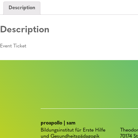
Description
Description
Event Ticket
proapollo | sam
Bildungsinstitut für Erste Hilfe
Theodor
und Gesundheitspädagogik
70174 St