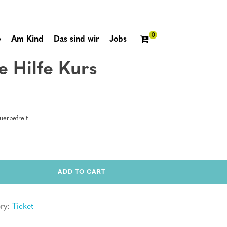
e
Am Kind
Das sind wir
Jobs
e Hilfe Kurs
erbefreit
ADD TO CART
ry:
Ticket