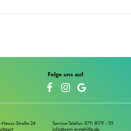
Folge uns auf
-Heuss-Straße 24
Service-Telefon 0711 8179 - 111
uttgart
info@sam-erstehilfe.de