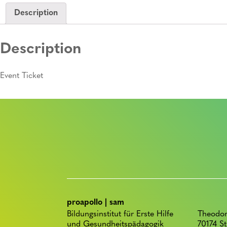
Description
Description
Event Ticket
proapollo | sam
Bildungsinstitut für Erste Hilfe
Theodor
und Gesundheitspädagogik
70174 St