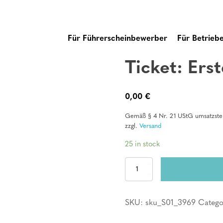
Für Führerscheinbewerber
Für Betrieb
Ticket: Erst
0,00
€
Gemäß § 4 Nr. 21 UStG umsatzsteu
zzgl.
Versand
25 in stock
Ticket:
Erste
Hilfe
Kurs
SKU:
sku_S01_3969
Catego
quantity