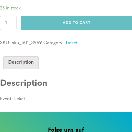
25 in stock
Ticket:
ADD TO CART
Erste
Hilfe
Kurs
SKU:
sku_S01_3969
Category:
Ticket
quantity
Description
Description
Event Ticket
Folge uns auf