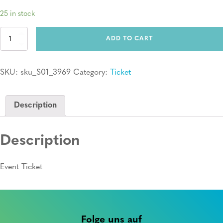
25 in stock
Ticket:
ADD TO CART
Erste
Hilfe
Kurs
SKU:
sku_S01_3969
Category:
Ticket
quantity
Description
Description
Event Ticket
Folge uns auf