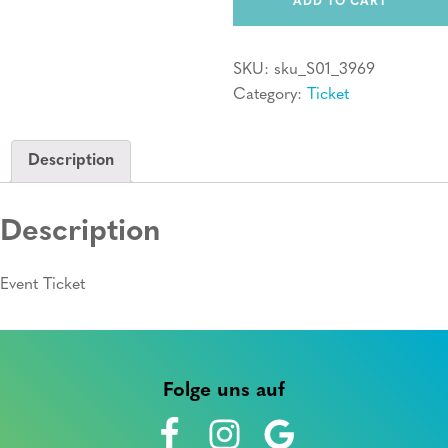
Hilfe
ADD TO CART
Kurs
quantity
SKU:
sku_S01_3969
Category:
Ticket
Description
Description
Event Ticket
Folge uns auf