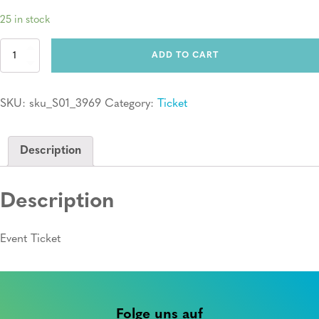
25 in stock
Ticket:
ADD TO CART
Erste
Hilfe
Kurs
SKU:
sku_S01_3969
Category:
Ticket
quantity
Description
Description
Event Ticket
Folge uns auf