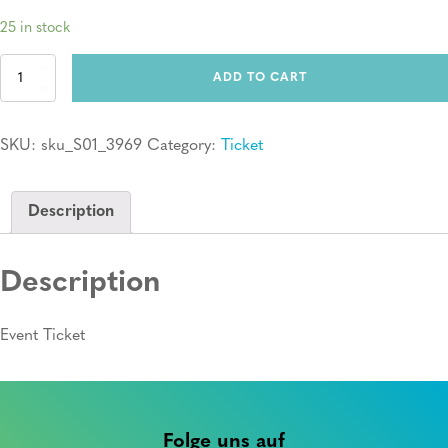
25 in stock
Ticket:
ADD TO CART
Erste
Hilfe
Kurs
SKU:
sku_S01_3969
Category:
Ticket
quantity
Description
Description
Event Ticket
Folge uns auf