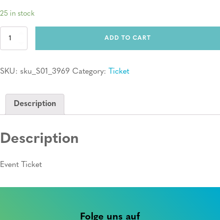
25 in stock
Ticket:
ADD TO CART
Erste
Hilfe
Kurs
SKU:
sku_S01_3969
Category:
Ticket
quantity
Description
Description
Event Ticket
Folge uns auf