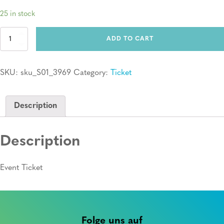
25 in stock
Ticket:
ADD TO CART
Erste
Hilfe
Kurs
SKU:
sku_S01_3969
Category:
Ticket
quantity
Description
Description
Event Ticket
Folge uns auf