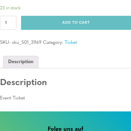
23 in stock
Ticket:
ADD TO CART
Erste
Hilfe
Kurs
SKU:
sku_S01_3969
Category:
Ticket
quantity
Description
Description
Event Ticket
Folge uns auf