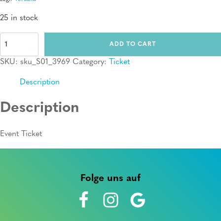
25 in stock
Ticket:
ADD TO CART
Erste
Hilfe
SKU:
sku_S01_3969
Category:
Ticket
Kurs
quantity
Description
Description
Event Ticket
Folge uns auf