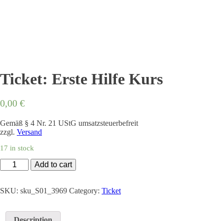
Ticket: Erste Hilfe Kurs
0,00
€
Gemäß § 4 Nr. 21 UStG umsatzsteuerbefreit
zzgl.
Versand
17 in stock
Ticket:
Add to cart
Erste
Hilfe
Kurs
SKU:
sku_S01_3969
Category:
Ticket
quantity
Description