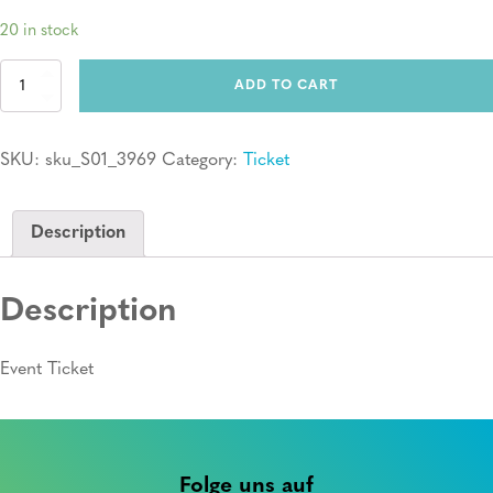
20 in stock
Ticket:
ADD TO CART
Erste
Hilfe
Kurs
SKU:
sku_S01_3969
Category:
Ticket
quantity
Description
Description
Event Ticket
Folge uns auf