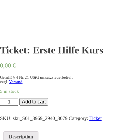
Ticket: Erste Hilfe Kurs
0,00
€
Gemäß § 4 Nr. 21 UStG umsatzsteuerbefreit
zzgl.
Versand
5 in stock
Ticket:
Add to cart
Erste
Hilfe
Kurs
SKU:
sku_S01_3969_2940_3079
Category:
Ticket
quantity
Description