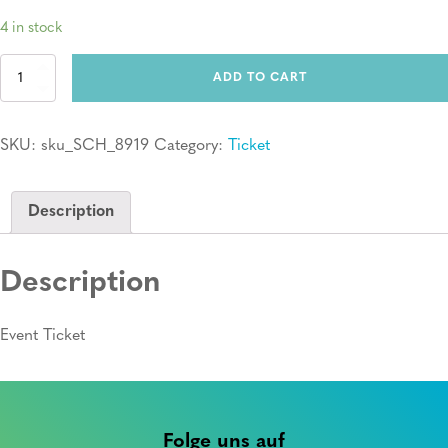
4 in stock
Ticket:
ADD TO CART
Erste
Hilfe
Kurs
SKU:
sku_SCH_8919
Category:
Ticket
quantity
Description
Description
Event Ticket
Folge uns auf