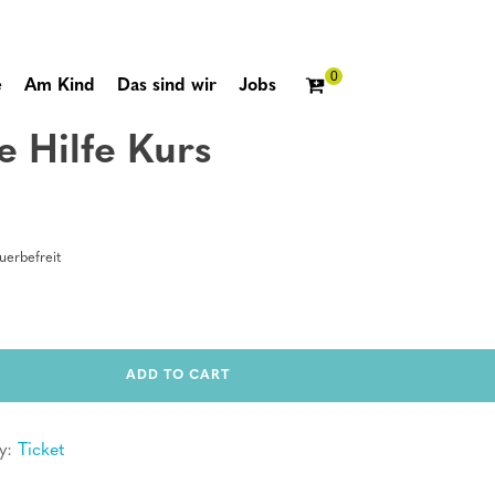
e
Am Kind
Das sind wir
Jobs
e Hilfe Kurs
erbefreit
ADD TO CART
y:
Ticket