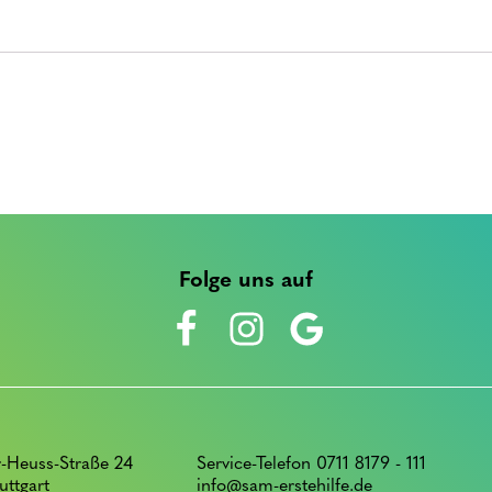
Folge uns auf
-Heuss-Straße 24
Service-Telefon 0711 8179 - 111
uttgart
info@sam-erstehilfe.de