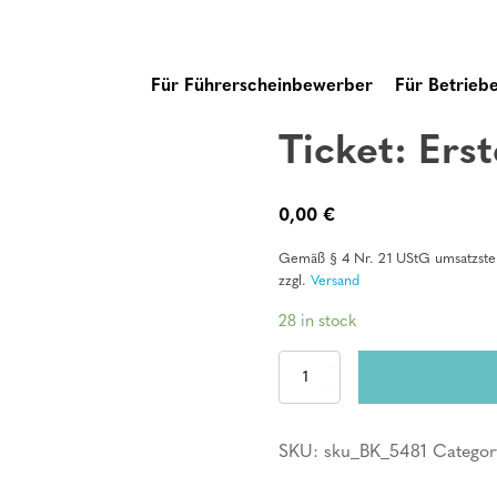
Für Führerscheinbewerber
Für Betrieb
Ticket: Erst
0,00
€
Gemäß § 4 Nr. 21 UStG umsatzsteu
zzgl.
Versand
28 in stock
Ticket:
Erste
Hilfe
Kurs
SKU:
sku_BK_5481
Categor
quantity