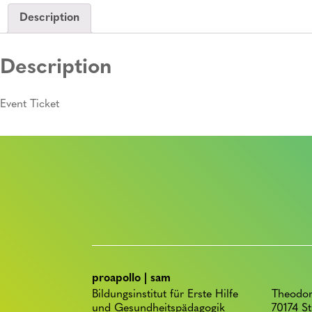
Description
Description
Event Ticket
proapollo | sam
Bildungsinstitut für Erste Hilfe
Theodor
und Gesundheitspädagogik
70174 St